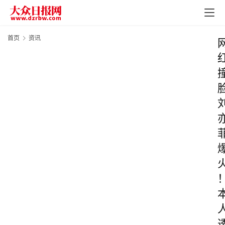
首页
资讯