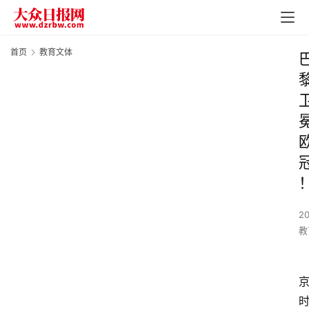
首页
教育文体
2
教