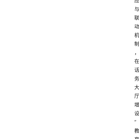
育
文
体
“