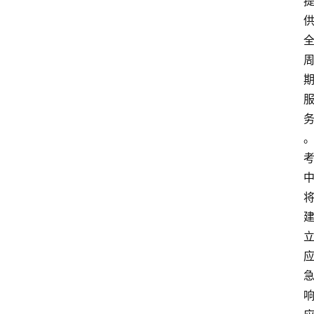
消
登录
注册
费
生
活
财
经
观
察
大
众
科
普
教