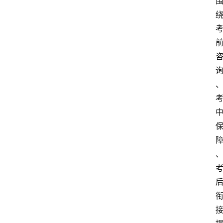
首
页
资
讯
地
方
产
业
经
济
科
技
快
报