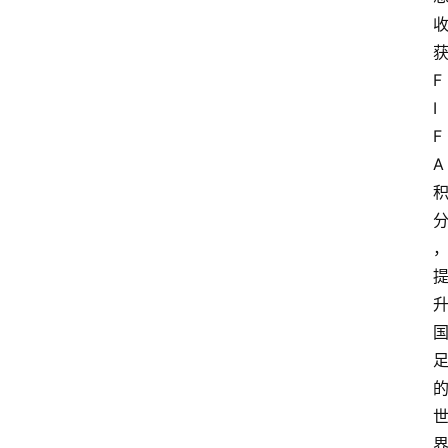
教
育
文
F
体
I
F
A