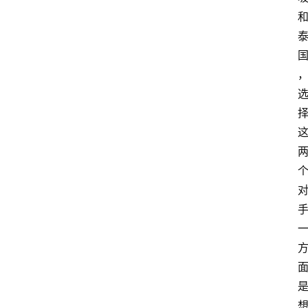
快
报
消
登录
注册
费
生
活
财
经
观
察
大
众
科
普