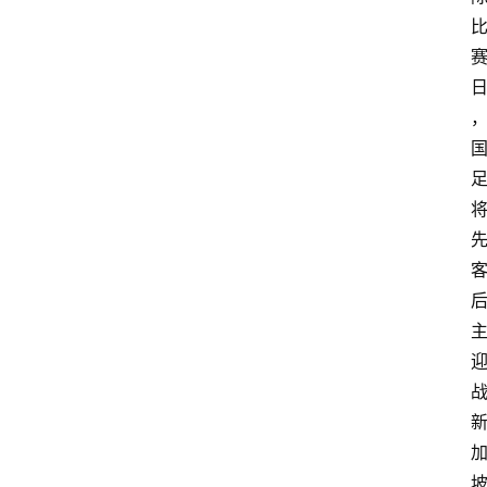
首
页
资
讯
地
方
产
业
经
济
科
技