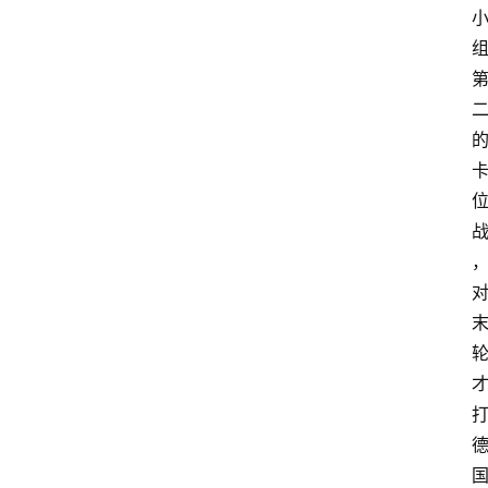
业
经
济
科
技
快
报
消
登录
注册
费
生
活
财
经
观
察