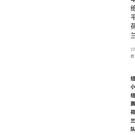
2
教
赛