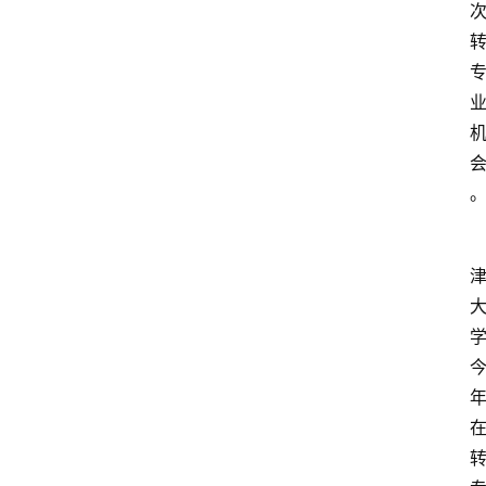
首
页
资
讯
地
方
产
业