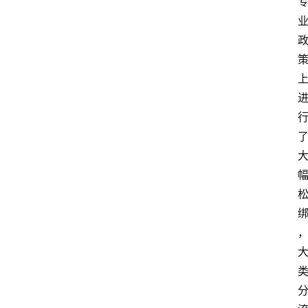
经
济
科
技
快
报
消
登录
注册
费
生
活
财
经
观
察