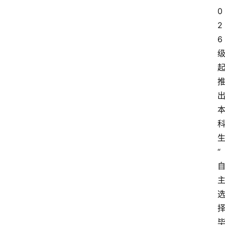
0
2
6
“