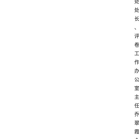
经
济
科
技
快
报
消
登录
注册
费
生
活
财
经
观
察