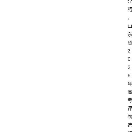
大
众
科
普
教
育
2
文
0
体
2
6