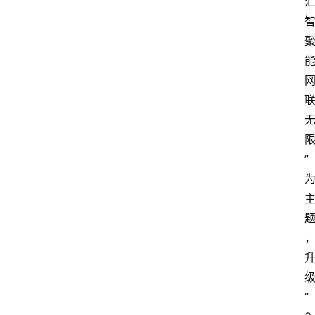
能
”
“