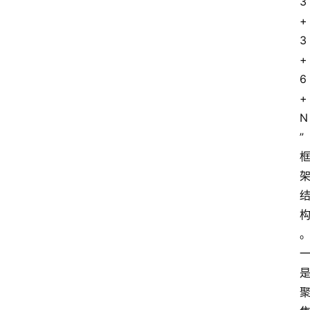
3
+
3
+
6
+
N
”