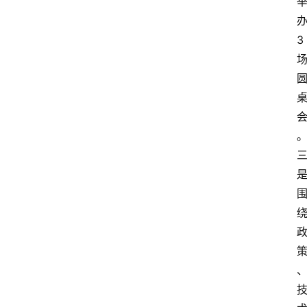
科
3
技
快
报
消
登录
注册
费
生
活
财
经
观
察
大