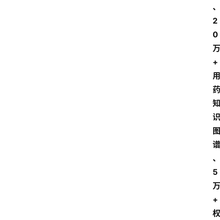
2
0
+
5
+