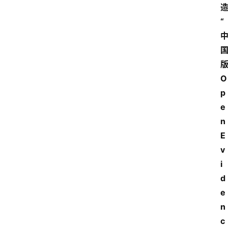
“
O
p
e
n
E
v
i
d
e
n
c