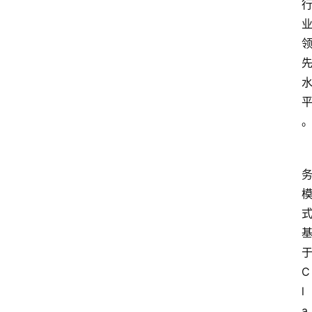
C
l
a