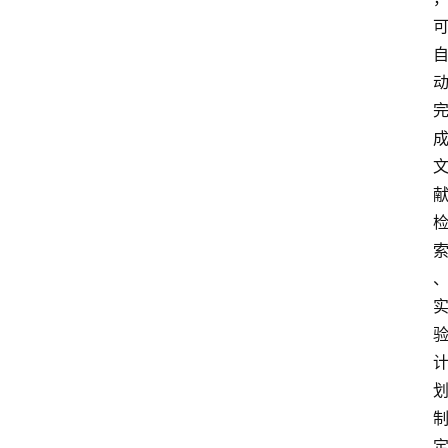
教
育
文
体