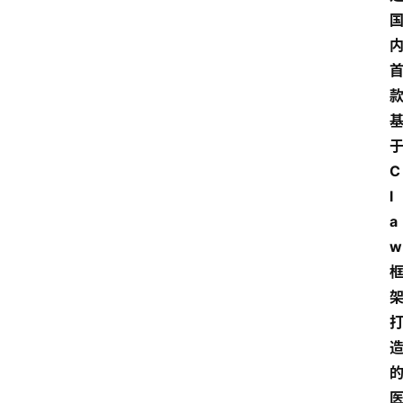
C
l
a
w