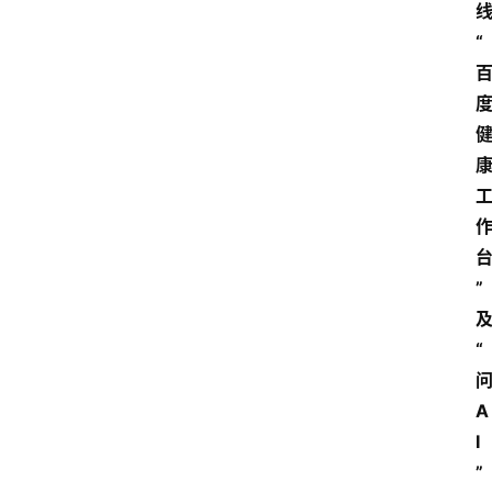
“
”
“
A
I
”