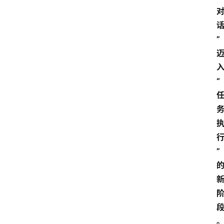
”
“
”