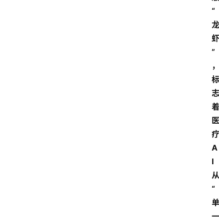
“
”
A
I
“