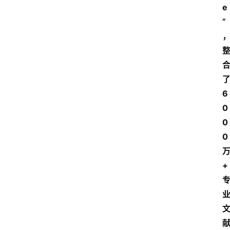
e
”
6
0
0
0
+