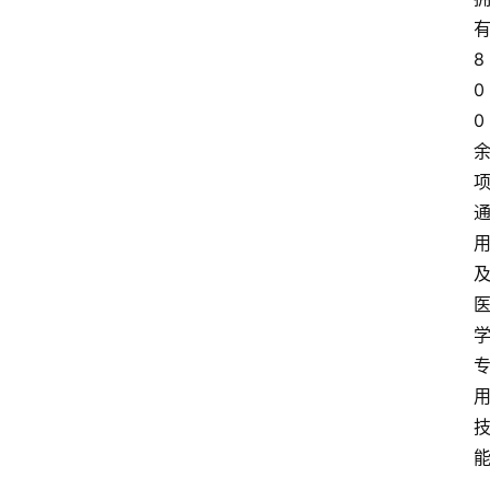
技
快
8
报
0
0
消
登录
注册
费
生
活
财
经
观
察
大
众
科
普