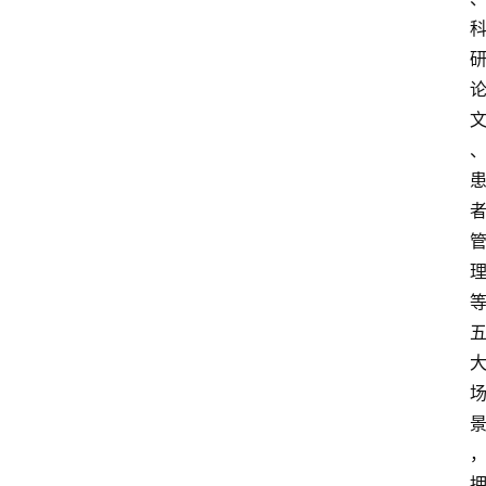
首
页
资
讯
地
方
产
业
经
济
科