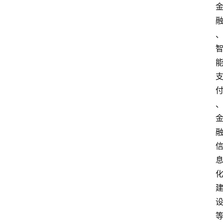
经
济
科
技
快
报
消
登录
注册
费
生
活
财
经
观
察