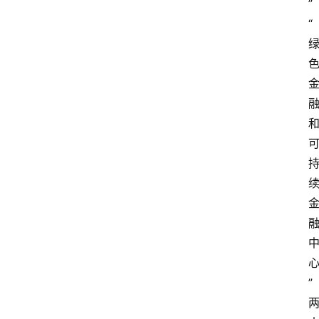
”
“
”