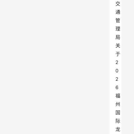
交
通
管
理
局
关
于
2
0
2
6
福
州
国
际
龙