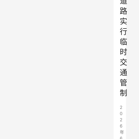
道
路
实
行
临
时
交
通
管
制
2
0
2
6
年
6