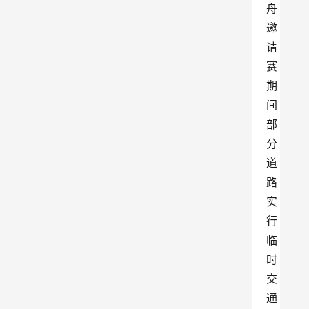
舟
邀
请
赛
期
间
部
分
道
路
实
行
临
时
交
通