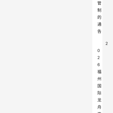
管
制
的
通
告
2
0
2
6
福
州
国
际
龙
舟