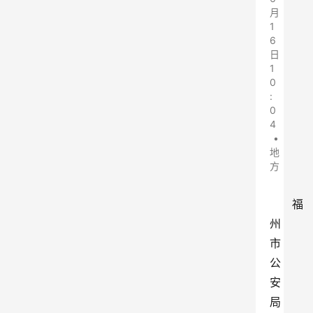
月
1
6
日
1
0
:
0
4
•
地
方
福
州
市
公
安
局