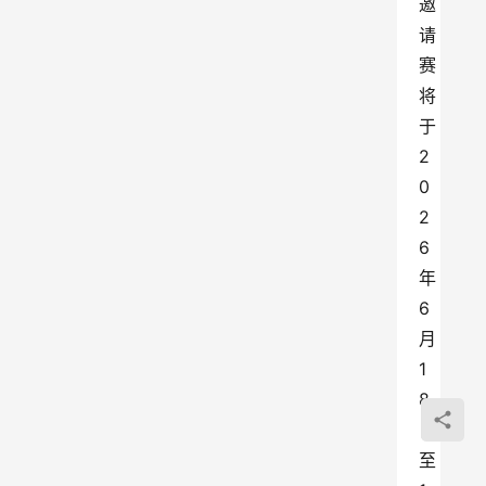
邀
请
赛
将
于
2
0
2
6
年
6
月
1
8
日
至