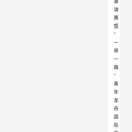
邀
请
赛
暨
“
一
带
一
路
”
青
年
龙
舟
国
际