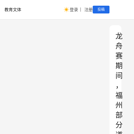
教育文体
登录
注册
投稿
龙
舟
赛
期
间
，
福
州
部
分