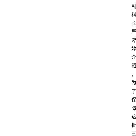
业
经
济
科
技
快
报
消
登录
注册
费
生
活
财
经
观
察