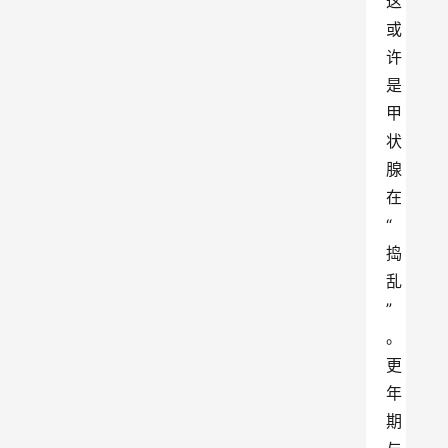
这
或
许
是
甲
状
腺
在 
“
捣
乱
”
。
更
年
期