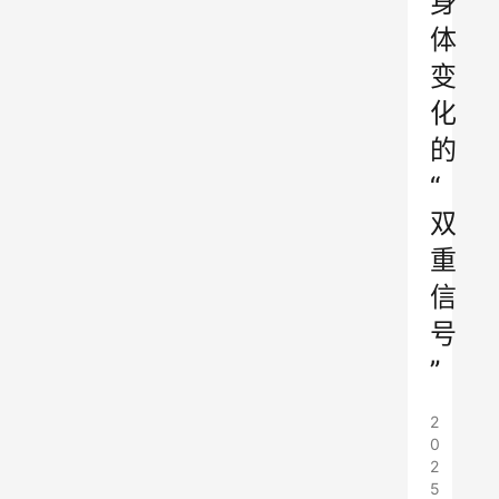
身
体
变
化
的
“
双
重
信
号
”
2
0
2
5