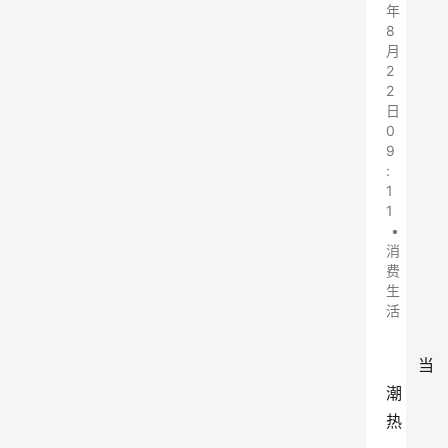
年
8
月
2
2
日
0
9
:
1
1
•
消
费
生
活
当
潮
热