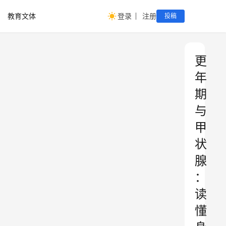
教育文体
登录
注册
投稿
更
年
期
与
甲
状
腺
：
读
懂