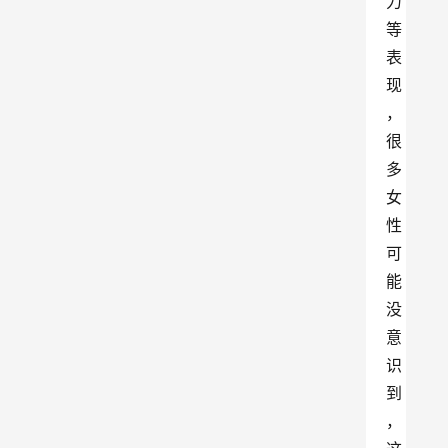
力
等
表
现
，
很
多
女
性
可
能
没
意
识
到
，