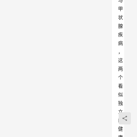
与
甲
状
腺
疾
病
，
这
两
个
看
似
独
立
的
健