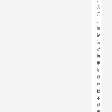
、
盗
汗
、
情
绪
波
动
等
更
年
期
症
状
不
期