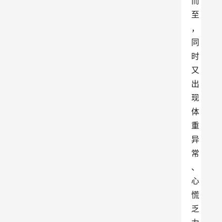
而
至
，
同
时
又
出
现
体
重
异
常
、
心
慌
乏