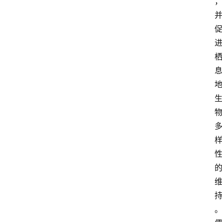
首
页
资
讯
地
方