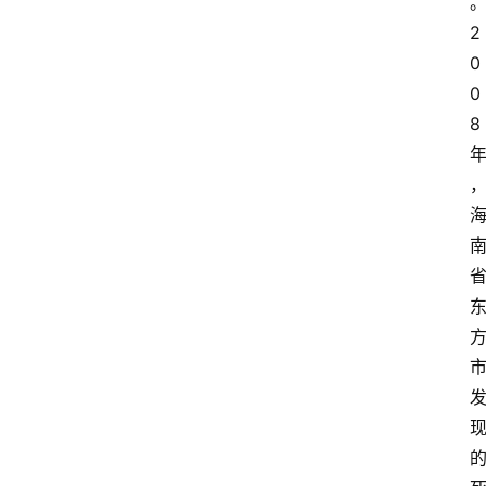
观
察
2
0
大
0
众
8
科
普
教
育
文
体