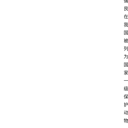
产
业
经
济
科
技
快
报
消
登录
注册
费
生
活
财
经