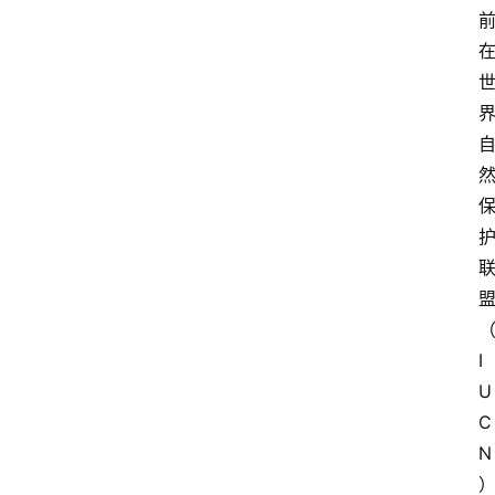
I
U
C
N