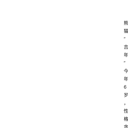
“
”
6