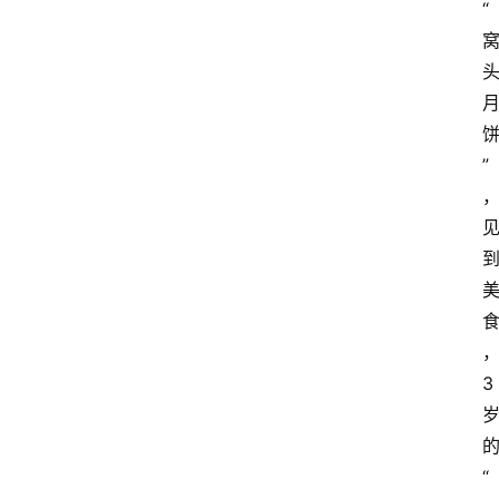
“
经
济
科
技
快
”
报
消
登录
注册
费
生
活
3
财
经
观
察
“