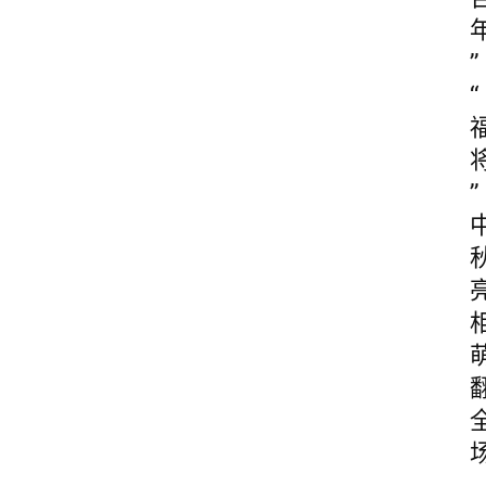
”
“
”