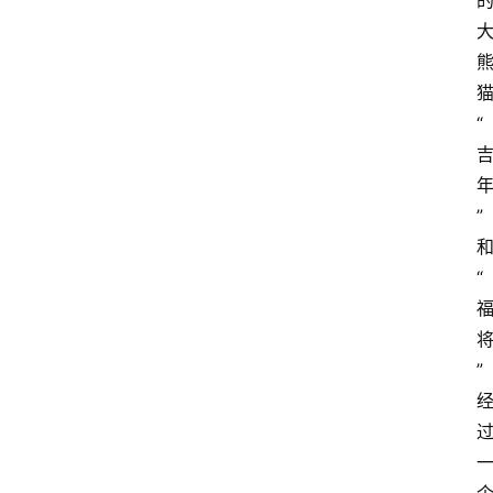
“
”
“
”