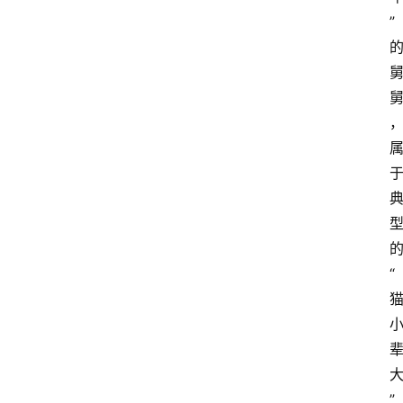
”
“
”