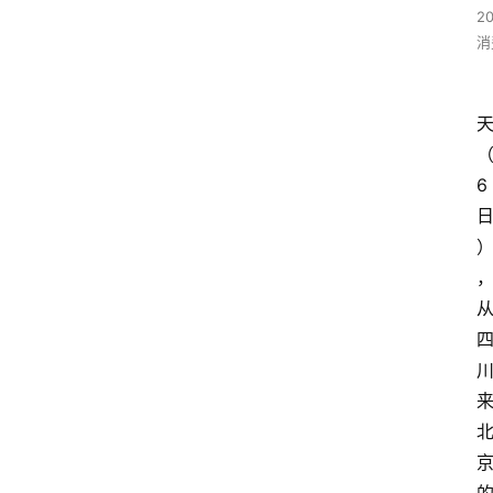
2
消
6