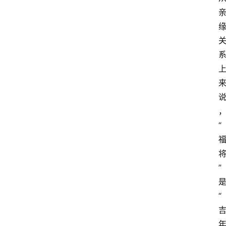
“
”
“