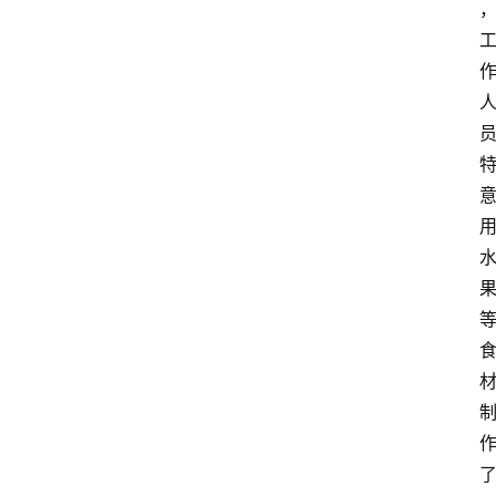
首
页
资
讯
地
方
产
业