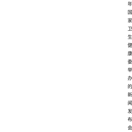
观
察
大
众
科
普
教
育
文
体