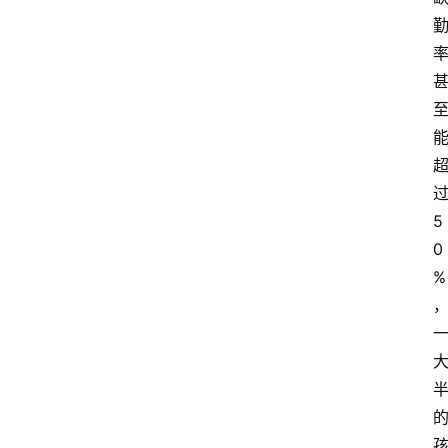
5
0
%