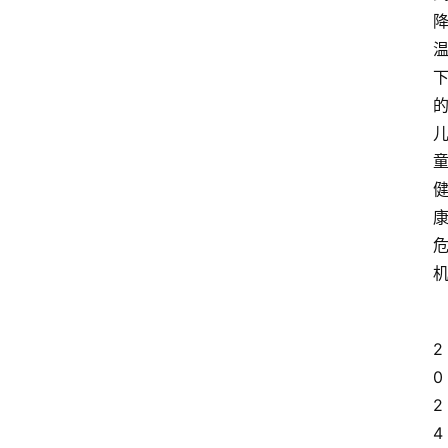
产
业
经
济
科
技
快
报
消
登录
注册
费
生
活
2
0
财
2
经
4