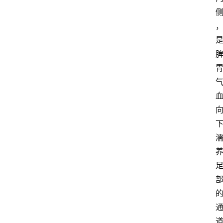
经
济
科
技
快
报
消
登录
注册
费
生
活
财
经
观
察