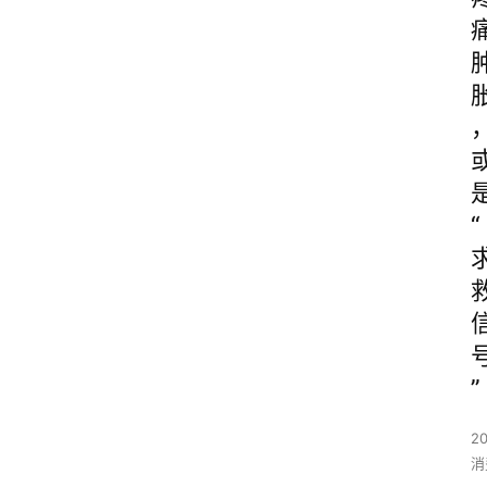
“
”
2
消