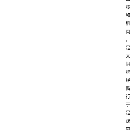
首
页
资
讯
地
方
产
业