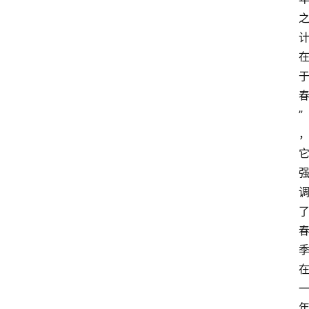
经
济
科
技
快
报
”
消
登录
注册
费
生
活
财
经
观
察