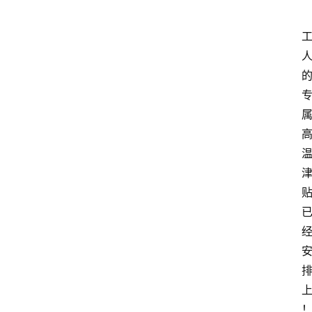
科
技
快
报
消
登录
注册
费
生
活
财
经
观
察
大