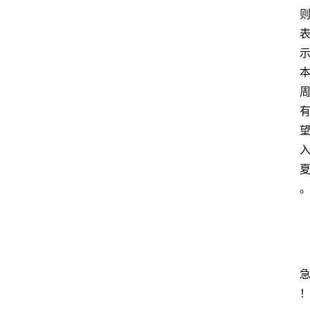
首
页
资
讯
地
方
产
业
经
济