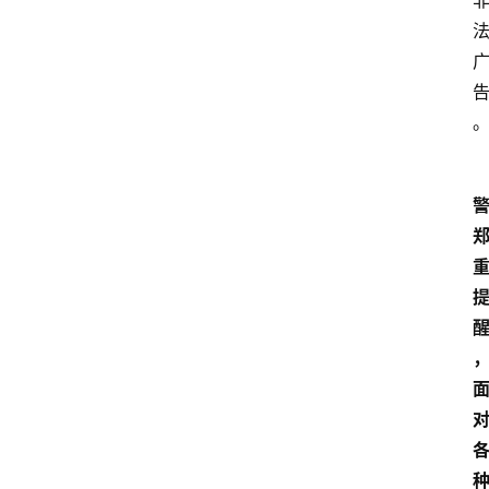
经
济
科
技
快
报
消
登录
注册
费
生
活
财
经
观
察