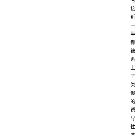
首
页
资
讯
地
方
产
业