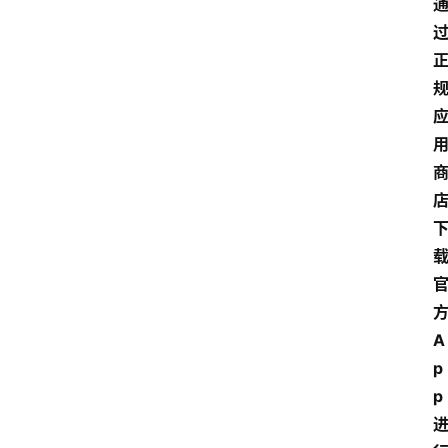
A
p
p