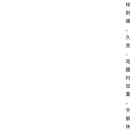
经
济
科
技
快
报
消
登录
注册
费
生
活
财
经
观
察