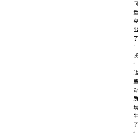
”
“
”