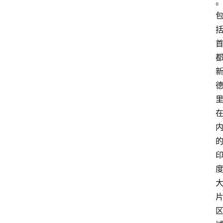
业
经
济
科
技
快
报
消
登录
注册
费
生
活
财
经
观
察