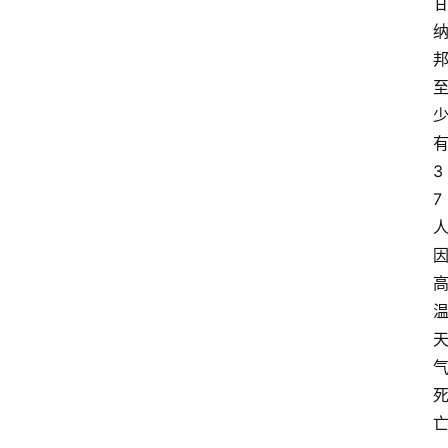
3
7
首
页
资
讯
地
方
产