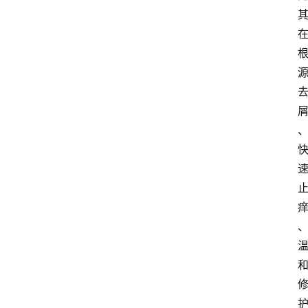
业
经
济
科
技
快
报
消
登录
注册
费
生
活
财
经
观
察