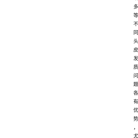
首
页
资
讯
地
方
产