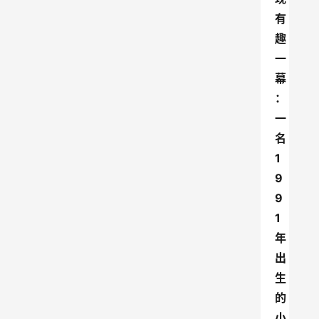
有
趣
一
幕
：
一
名
1
9
9
1
年
出
生
的
小