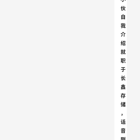
伙
自
我
介
绍
就
职
于
长
鑫
存
储
，
话
音
刚