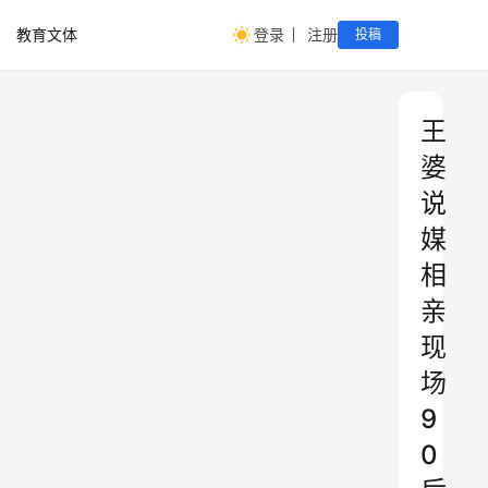
教育文体
登录
注册
投稿
王
婆
说
媒
相
亲
现
场
9
0