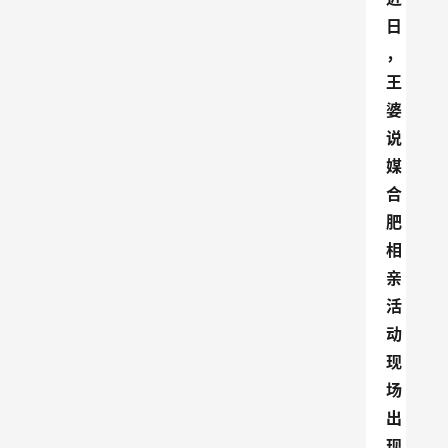
日
，
王
婆
说
媒
合
肥
相
亲
活
动
现
场
出
现