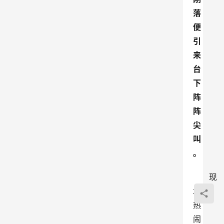
落
便
引
来
台
下
阵
阵
尖
叫
。
现
场
热
闹