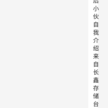
后
小
伙
自
我
介
绍
来
自
长
鑫
存
储
台