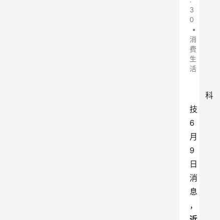
3
0
•
消
费
生
活
科
技
6
月
9
日
消
息
，
近