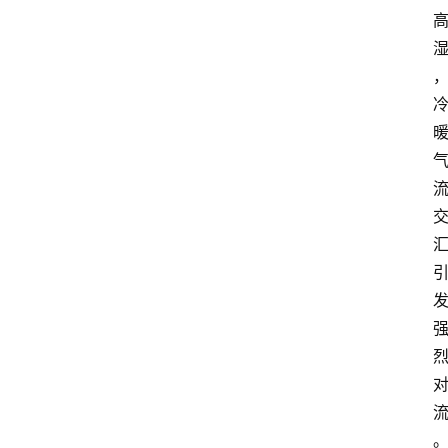
业
经
济
科
技
快
报
消
登录
注册
费
生
活
财
经
观
察