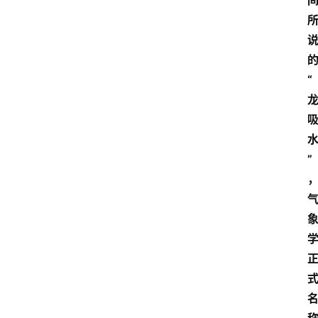
的
“
”