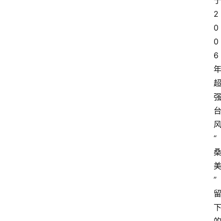
2
0
0
6
“
”