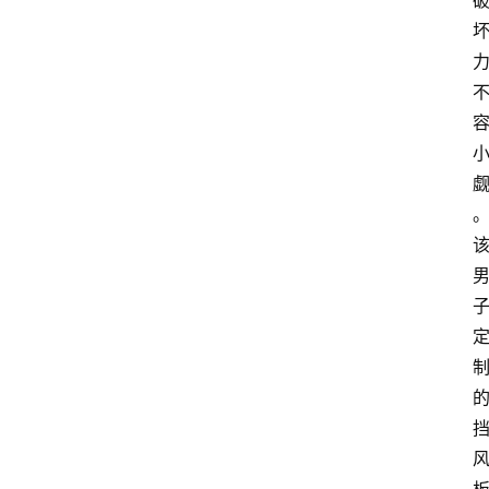
报
消
登录
注册
费
生
活
财
经
观
察
大
众
科
普