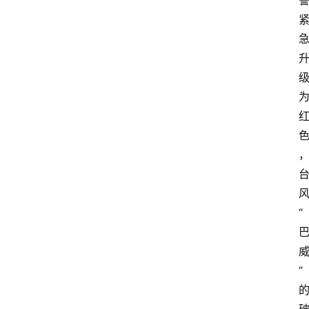
首
页
资
讯
地
方
产
业
“
经
济
科
”
技
快