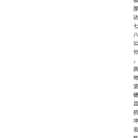
教
育
文
体