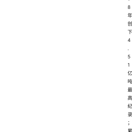
8
科
技
快
报
4
.
消
登录
注册
5
费
1
生
活
财
经
观
察
大