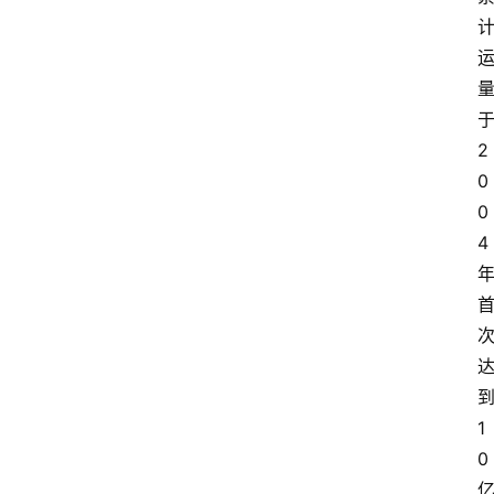
众
科
普
教
育
2
文
0
体
0
4
1
0