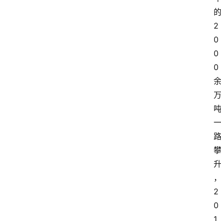
2
0
0
首
0
页
资
讯
地
方
产
2
业
0
经
1
济