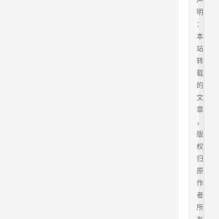
明
：
本
站
转
载
的
文
章
，
版
权
归
原
作
者
所