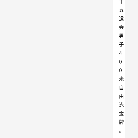
十
五
运
会
男
子
4
0
0
米
自
由
泳
金
牌
。