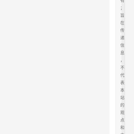
有
；
旨
在
传
递
信
息
，
不
代
表
本
站
的
观
点
和