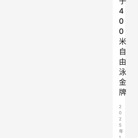
子
4
0
0
米
自
由
泳
金
牌
2
0
2
5
年
1