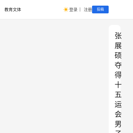
教育文体
登录
注册
投稿
张
展
硕
夺
得
十
五
运
会
男