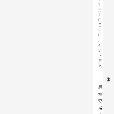
1
月
1
0
日
2
0
:
4
5
•
资
讯
张
展
硕
夺
得