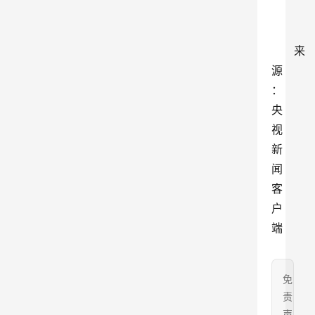
来
源
：
央
视
新
闻
客
户
端
免
责
声