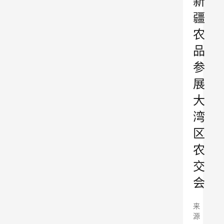
新
疆
农
品
参
展
大
湾
区
农
交
会
来
源