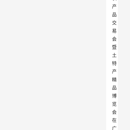
产
品
交
易
会
暨
土
特
产
精
品
博
览
会
在
广