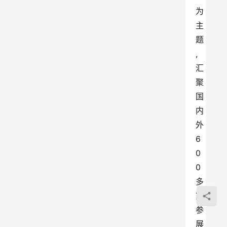
为
主
题
,
汇
聚
国
内
外
6
0
0
多
家
参
展