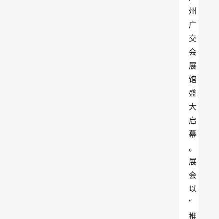
州
广
交
会
展
馆
盛
大
启
幕
。
展
会
以
“
推