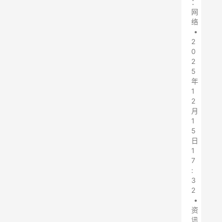
：
网
络
•
2
0
2
5
年
1
2
月
1
5
日
1
7
:
3
2
•
资
讯