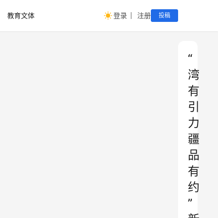
教育文体
登录
注册
投稿
“
湾
有
引
力
疆
品
有
约
”