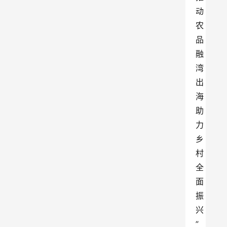
动
农
品
融
湾
出
海 
助
力
乡
村
全
面
振
兴
”