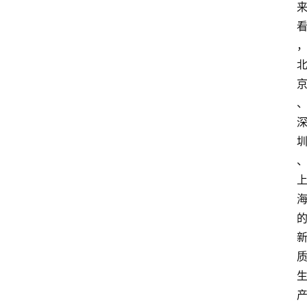
首
页
资
讯
地
方
产
业