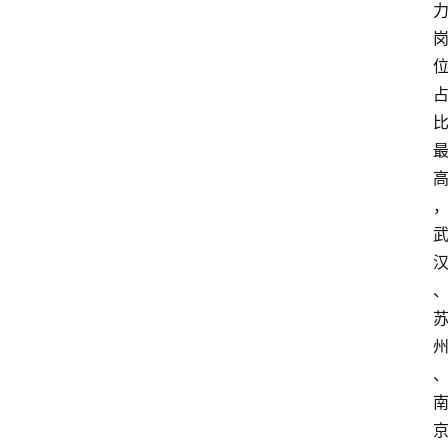
经
济
科
技
快
报
消
登录
注册
费
生
活
财
经
观
察