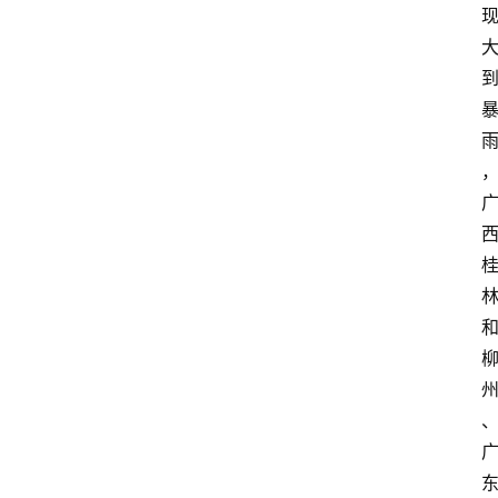
经
济
科
技
快
报
消
登录
注册
费
生
活
财
经
观
察