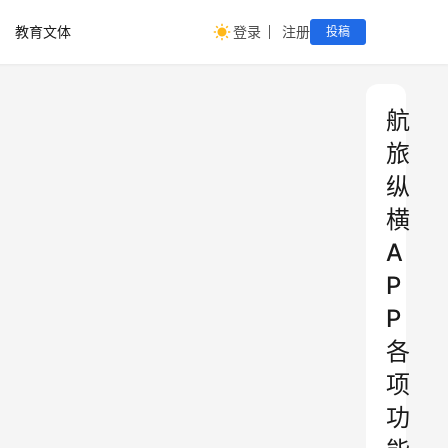
教育文体
登录
注册
投稿
航
旅
纵
横
A
P
P
各
项
功