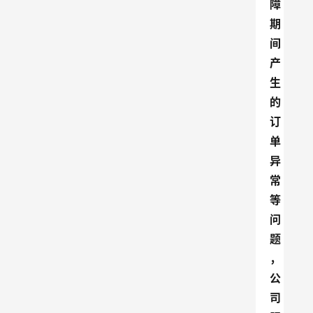
障
期
间
产
生
的
订
单
异
常
等
问
题
，
公
司