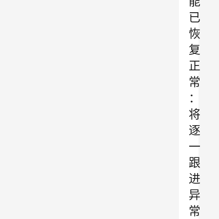
能
已
恢
复
正
常
：
将
逐
一
跟
进
异
常