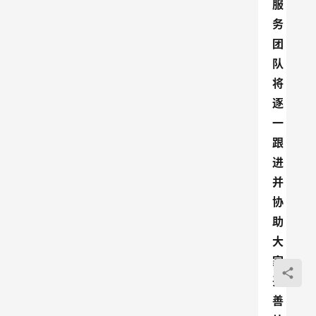
服
务
团
队
将
逐
一
跟
进
并
协
助
大
家
妥
善