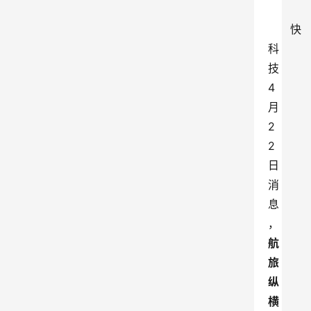
快
科
技
4
月
2
2
日
消
息
，
航
旅
纵
横