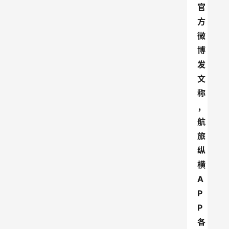
官
方
微
博
发
文
称
，
航
旅
纵
横
A
P
P
各