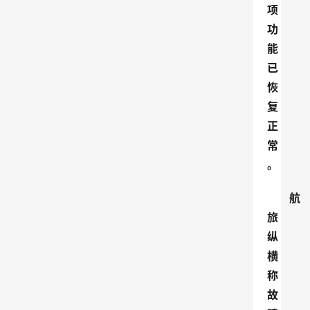
项
功
能
已
恢
复
正
常
。
航
旅
纵
横
称
故