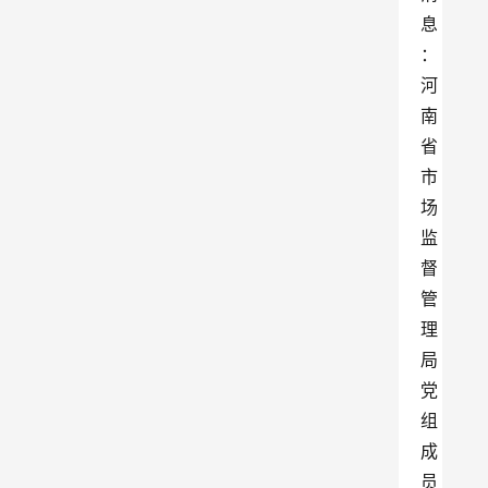
息
：
河
南
省
市
场
监
督
管
理
局
党
组
成
员