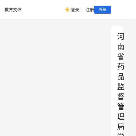
教育文体
登录
注册
投稿
河
南
省
药
品
监
督
管
理
局