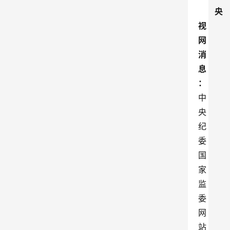
央
视
网
消
息
：
中
央
纪
委
国
家
监
委
网
站