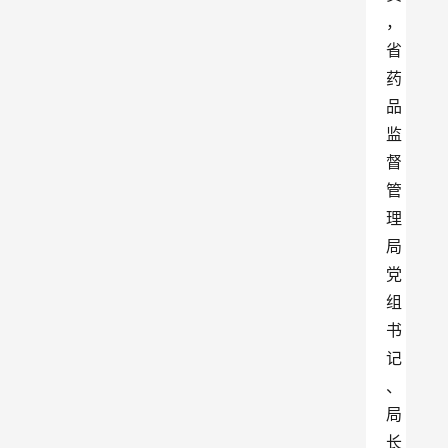
，
省
药
品
监
督
管
理
局
党
组
书
记
、
局
长