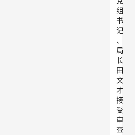
党
组
书
记
、
局
长
田
文
才
接
受
审
查