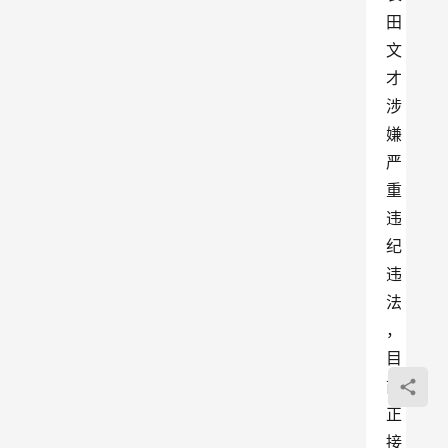
田
文
才
涉
嫌
严
重
违
纪
违
法
，
目
前
正
接