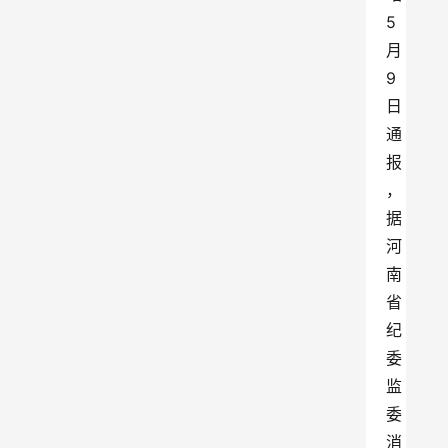
5
月
9
日
通
报
，
据
河
南
省
纪
委
监
委
消