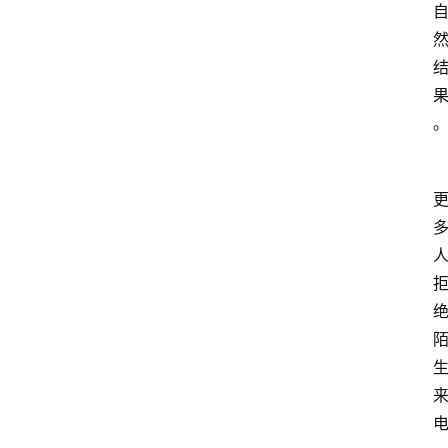
首
页
资
讯
地
方
产
业
经
济
科