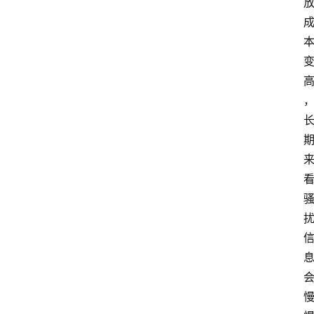
教
育
文
体