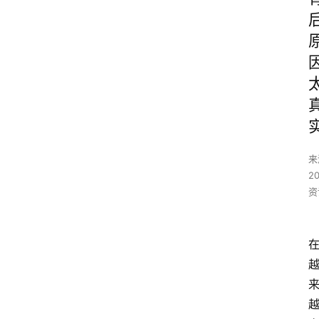
来
2
资