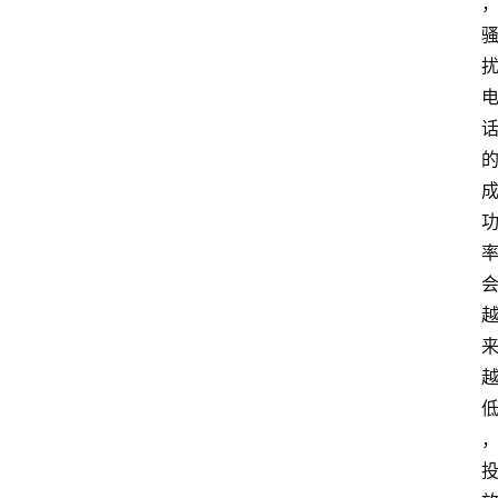
技
快
报
消
登录
注册
费
生
活
财
经
观
察
大
众
科
普