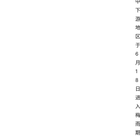
大
众
科
普
教
6
育
文
1
体
8