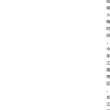
经
济
科
技
快
报
消
登录
注册
费
生
活
财
经
观
察