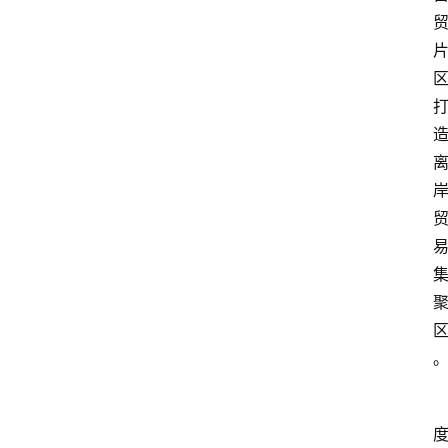
首
页
资
讯
地
方
产
业
经
济
科
技