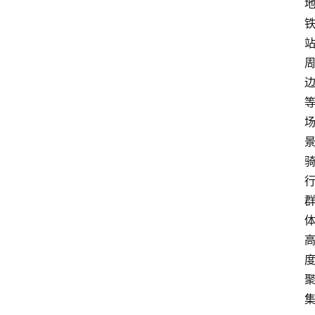
教
育
文
体