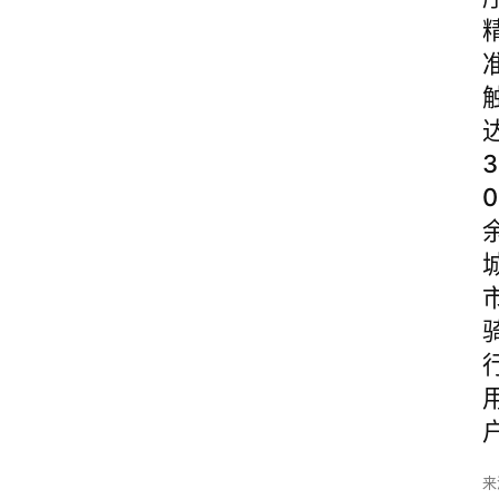
3
0
来