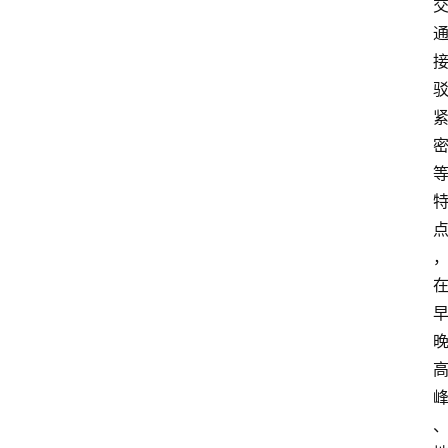
快
报
消
登录
注册
费
生
活
财
经
观
察
大
众
科
普