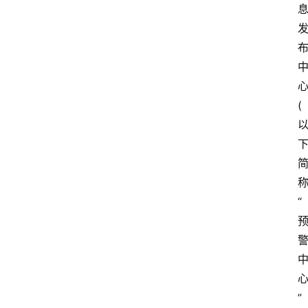
(
“
”