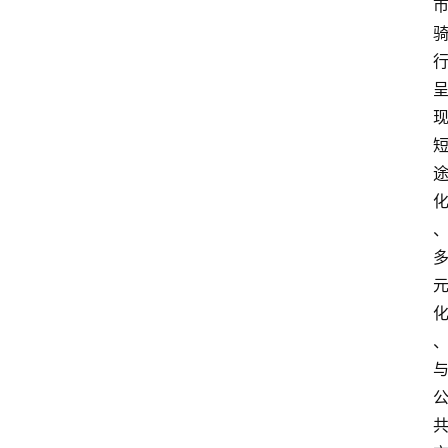
首
页
资
讯
地
方
产
业
经
济
科
技