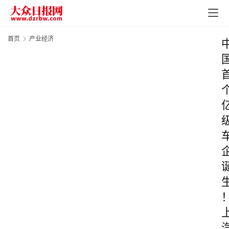
首页
产业经济