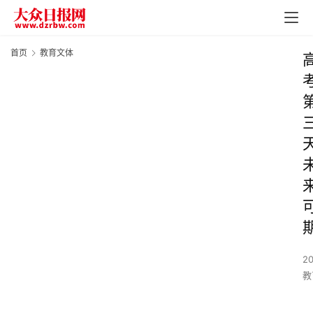
首页
教育文体
2
教