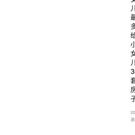
3
2
消