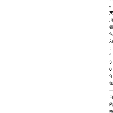
“
3
0