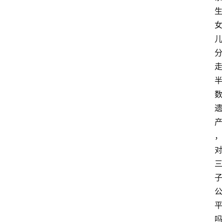
观
察
大
众
科
普
教
育
文
体