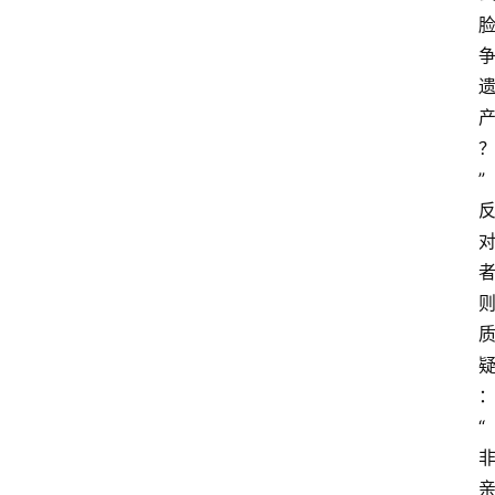
产
业
经
济
科
”
技
快
报
消
登录
注册
费
生
活
“
财
经