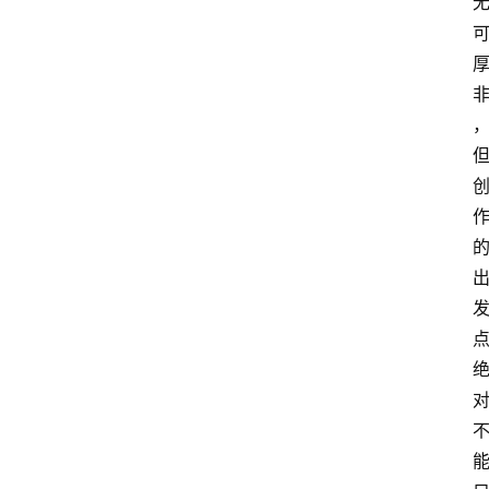
教
育
文
体