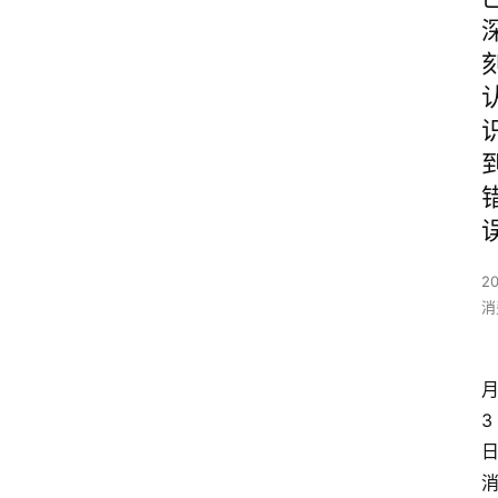
2
消
3