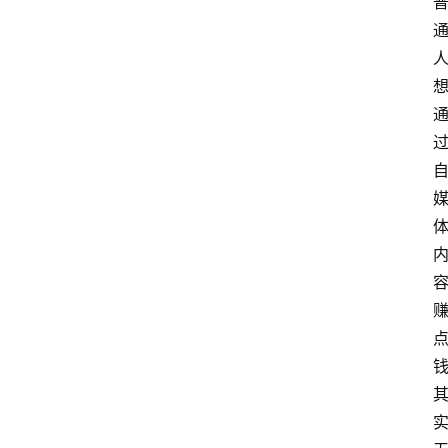
技
快
报
消
登录
注册
费
生
活
财
经
观
察
大
众
科
普