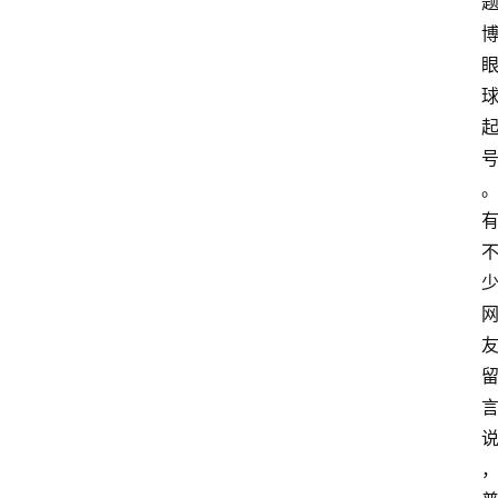
首
页
资
讯
地
方
产
业
经
济
科