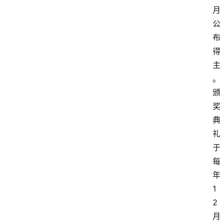
经
济
科
技
快
报
消
登录
注册
费
生
活
财
经
1
观
2
察