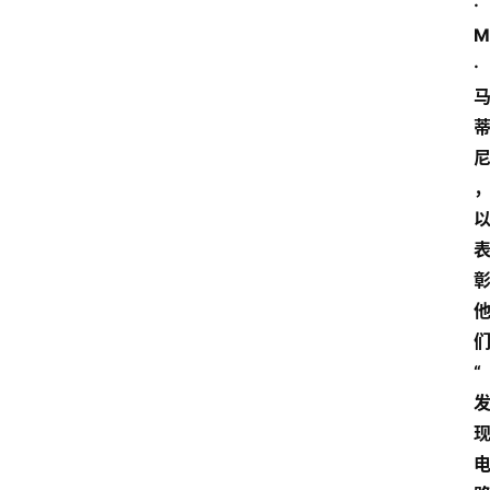
·
M
·
“