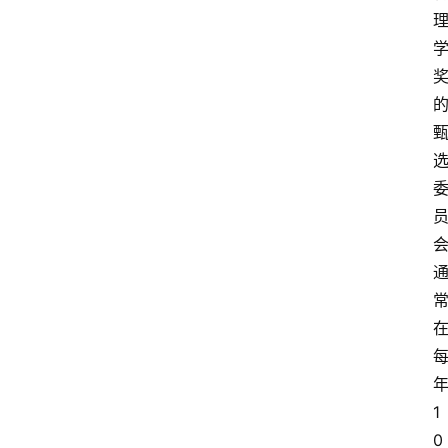
首
页
资
讯
地
方
1
产
0
业