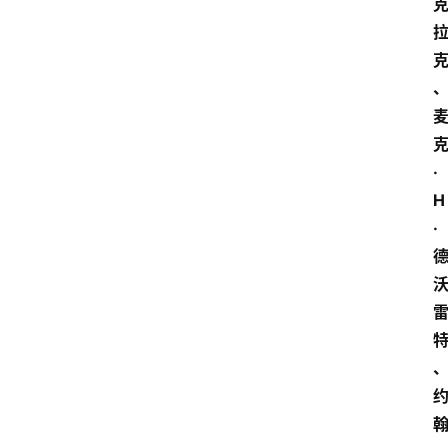
·
H
·