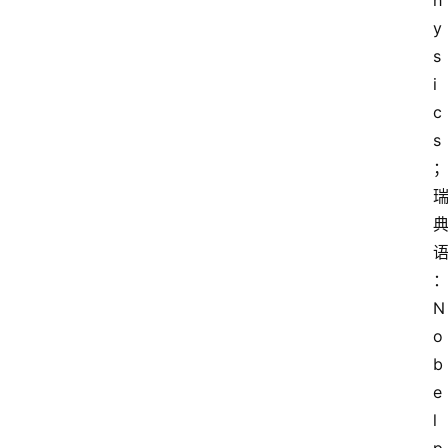
h
y
s
i
c
s
N
o
b
e
l