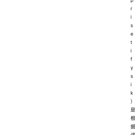
p
r
i
s
e
t 
i 
f
y
s
i
k