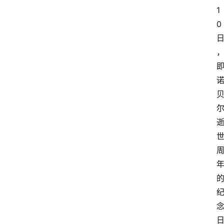
1
大
0
众
科
普
教
育
文
体