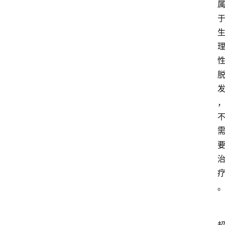
业
经
济
科
技
快
报
消
登录
注册
费
生
活
财
经
观
察