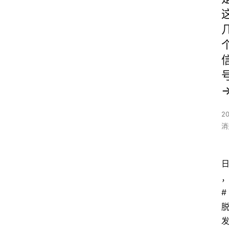
2
消
#