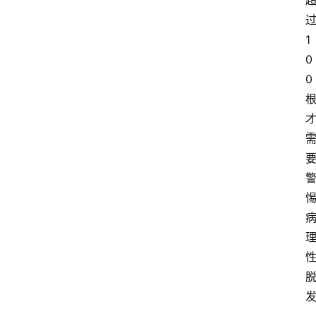
大
1
众
0
科
0
普
教
育
文
体