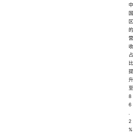
8
6
.
2
%