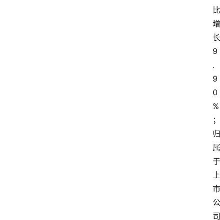
9
.
9
0
%