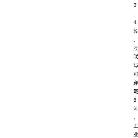
3
.
4
%
8
%