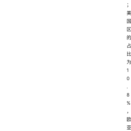
1
0
.
8
%