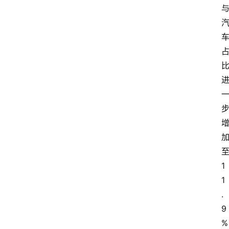
1
1
.
9
%