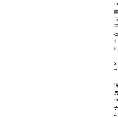
经
观
察
大
众
1
科
5
普
.
教
2
育
%
文
体
4