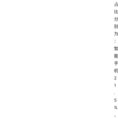
产
业
经
济
科
技
快
报
2
消
登录
注册
1
费
.
生
活
5
%
财