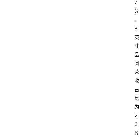
7
%
8
2
3 
%