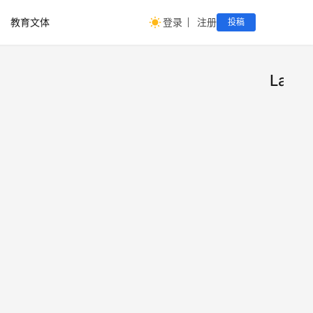
教育文体
登录
注册
投稿
Labu
迷你
产
业
LAB
经
济
二手
快科
降 
4日
8月2
式大
2025
泡泡
6成
4日
下超人
的衍
LAB
财
——
经
首次
观
LAB
察
线上
四川