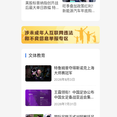
美股标普纳指创开战
旺季叠加政策红利！
后最大单日跌幅 特
新能源汽车年底购车
朗普盘后发声
潮升温 拉动汽车消
费市场活力
文体教育
特鲁姆普夺得斯诺克上海
大师赛冠军
2026年8月3日
王霜领衔！中国足协公布
中国女足备战亚运会集训
名单
2026年7月31日
国际足联正式对阿根廷足