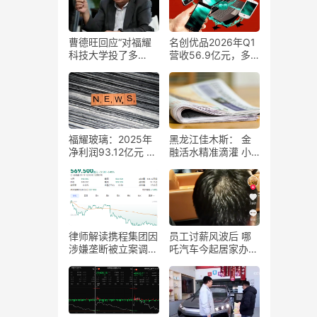
曹德旺回应“对福耀
名创优品2026年Q1
科技大学投了多
营收56.9亿元，多
少”：已经花了43亿
维增长印证战略升级
元 将来会付满100亿
元
福耀玻璃：2025年
黑龙江佳木斯： 金
净利润93.12亿元 同
融活水精准滴灌 小
比增长24%
微企业“拔节生长”
律师解读携程集团因
员工讨薪风波后 哪
涉嫌垄断被立案调
吒汽车今起居家办
查：最高罚年销售额
公：CEO方运舟前往
10%
桐乡