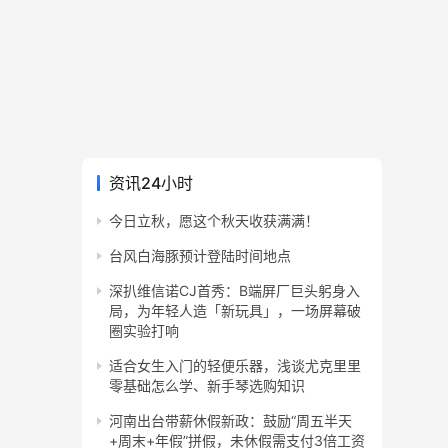
资讯24小时
今日立秋，愿这个秋天收获满满！
台风白海豚预计登陆时间地点
深扒维信诺CJ首秀：B端屏厂巨头躬身入
局，为年轻人造「新玩具」，一场屏幕破
圈实验打响
适合女生入门的轻便乐器，浅谈尤克里里
零基础怎么学、新手琴选购知识
河南出台带薪休假新政：鼓励“周五半天
+周末+年假”拼假，未休假需支付3倍工资