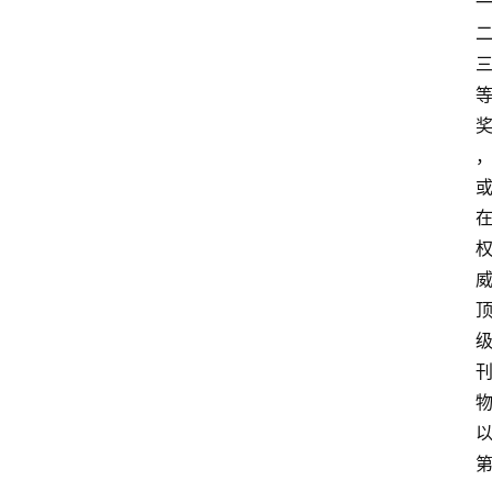
首
页
资
讯
地
方
产
业