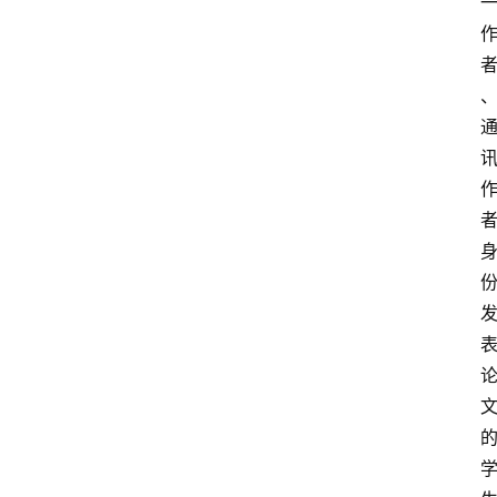
经
济
科
技
快
报
消
登录
注册
费
生
活
财
经
观
察